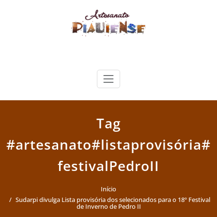
Skip
to
content
Artesanato Piauiense
Tag
#artesanato#listaprovisória#
festivalPedroII
Início
Sudarpi divulga Lista provisória dos selecionados para o 18º Festival
de Inverno de Pedro II