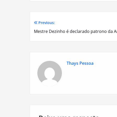
Previous:
Navegação
Mestre Dezinho é declarado patrono da Ar
de
Post
Thays Pessoa