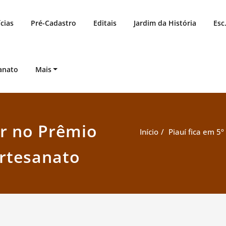
cias
Pré-Cadastro
Editais
Jardim da História
Esc
anato
Mais
ar no Prêmio
Início
Piauí fica em 5
Artesanato