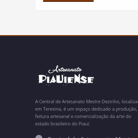
A Central de Artesanato Mestre Dezinho, localiz
em Teresina, é um espaço dedicado a produção,
feitura artesanal e comercialização da arte do
estado brasileiro do Piauí.