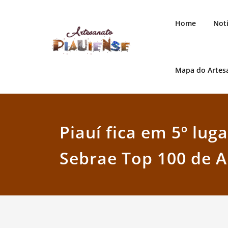
Skip
to
Home
Notí
content
Mapa do Artes
Artesanato Piauiense
Piauí fica em 5º lug
Sebrae Top 100 de 