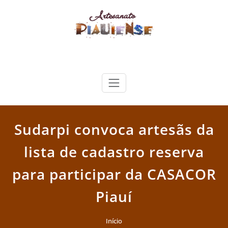
Skip
to
content
Artesanato Piauiense
Sudarpi convoca artesãs da
lista de cadastro reserva
para participar da CASACOR
Piauí
Início