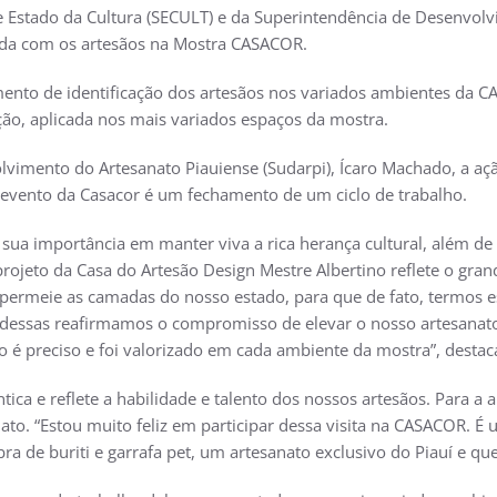
e Estado da Cultura (SECULT) e da Superintendência de Desenvol
guiada com os artesãos na Mostra CASACOR.
to de identificação dos artesãos nos variados ambientes da CA
ção, aplicada nos mais variados espaços da mostra.
imento do Artesanato Piauiense (Sudarpi), Ícaro Machado, a aç
 evento da Casacor é um fechamento de um ciclo de trabalho.
ua importância em manter viva a rica herança cultural, além de 
jeto da Casa do Artesão Design Mestre Albertino reflete o grande
o permeie as camadas do nosso estado, para que de fato, termos e
essas reafirmamos o compromisso de elevar o nosso artesanato
do é preciso e foi valorizado em cada ambiente da mostra”, destac
ica e reflete a habilidade e talento dos nossos artesãos. Para 
ato. “Estou muito feliz em participar dessa visita na CASACOR. 
ra de buriti e garrafa pet, um artesanato exclusivo do Piauí e qu