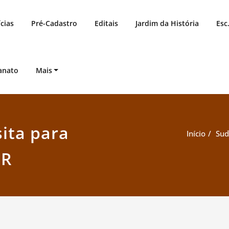
cias
Pré-Cadastro
Editais
Jardim da História
Esc
anato
Mais
ita para
Início
Sud
OR