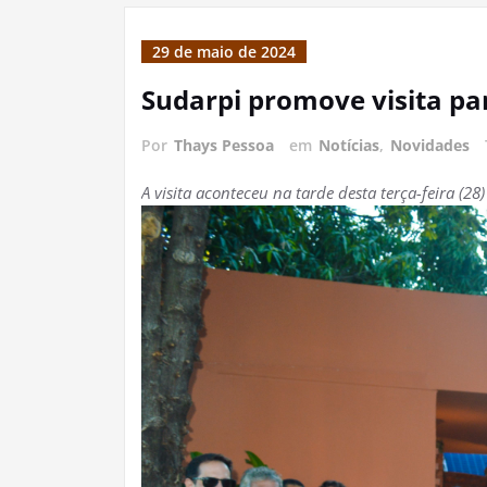
29 de maio de 2024
Sudarpi promove visita p
Por
Thays Pessoa
em
Notícias
,
Novidades
A visita aconteceu na tarde desta terça-feira (28