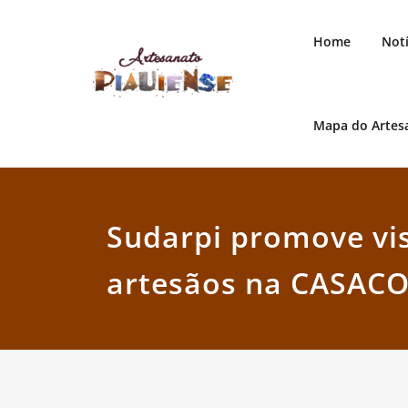
Skip
to
Home
Notí
content
Mapa do Artes
Artesanato Piauiense
Sudarpi promove vis
artesãos na CASAC