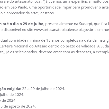
ra e do artesanato local. “Já tivemos uma experiência muito posit
ção em São Paulo, uma oportunidade ímpar para promover o arte
do e apreciador da arte”, destacou.
m até o dia a 29 de julho
, presencialmente na Sudarpi, que fica 
io disponível no site www.artesanatopiauiense.pi.gov.br e em no
vidual com idade mínima de 18 anos completos na data da inscriç
 Carteira Nacional do Artesão dentro do prazo de validade. A Sud
olta), já os selecionados, deverão arcar com as despesas, a exe
ão exigida:
22 a 29 de Julho de 2024.
Julho de 2024.
o de 2024.
05 de agosto de 2024.