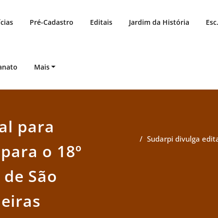
cias
Pré-Cadastro
Editais
Jardim da História
Esc
anato
Mais
al para
Sudarpi divulga edit
 para o 18º
 de São
leiras