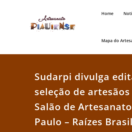
Skip
to
Home
Notí
content
Mapa do Artes
Artesanato Piauiense
Sudarpi divulga edit
seleção de artesãos
Salão de Artesanato
Paulo – Raízes Brasi