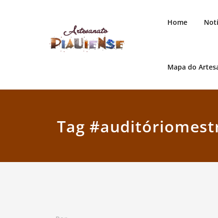
Skip
to
Home
Notí
content
Mapa do Artes
Artesanato Piauiense
Tag #auditóriomest