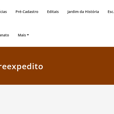
cias
Pré-Cadastro
Editais
Jardim da História
Esc
anato
Mais
reexpedito