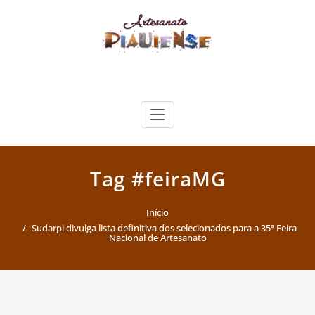
Skip
to
content
Artesanato Piauiense
Tag #feiraMG
Início
Sudarpi divulga lista definitiva dos selecionados para a 35ª Feira
Nacional de Artesanato