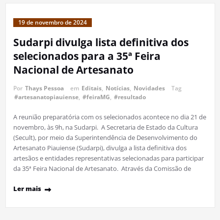
19 de novembro de 2024
Sudarpi divulga lista definitiva dos
selecionados para a 35ª Feira
Nacional de Artesanato
Por
Thays Pessoa
em
Editais
,
Notícias
,
Novidades
Tag
#artesanatopiauiense
,
#feiraMG
,
#resultado
A reunião preparatória com os selecionados acontece no dia 21 de
novembro, às 9h, na Sudarpi. A Secretaria de Estado da Cultura
(Secult), por meio da Superintendência de Desenvolvimento do
Artesanato Piauiense (Sudarpi), divulga a lista definitiva dos
artesãos e entidades representativas selecionadas para participar
da 35ª Feira Nacional de Artesanato. Através da Comissão de
Ler mais