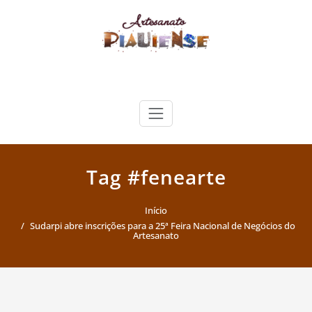
Skip
to
content
Artesanato Piauiense
Tag #fenearte
Início
Sudarpi abre inscrições para a 25ª Feira Nacional de Negócios do
Artesanato