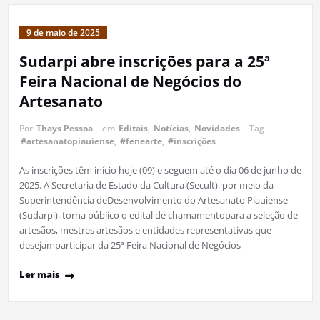
9 de maio de 2025
Sudarpi abre inscrições para a 25ª
Feira Nacional de Negócios do
Artesanato
Por
Thays Pessoa
em
Editais
,
Notícias
,
Novidades
Tag
#artesanatopiauiense
,
#fenearte
,
#inscrições
As inscrições têm início hoje (09) e seguem até o dia 06 de junho de
2025. A Secretaria de Estado da Cultura (Secult), por meio da
Superintendência deDesenvolvimento do Artesanato Piauiense
(Sudarpi), torna público o edital de chamamentopara a seleção de
artesãos, mestres artesãos e entidades representativas que
desejamparticipar da 25ª Feira Nacional de Negócios
Ler mais