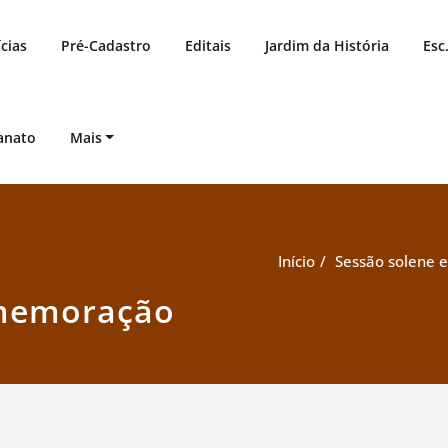
cias
Pré-Cadastro
Editais
Jardim da História
Esc
anato
Mais
Início
Sessão solene 
memoração