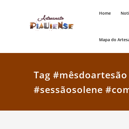
Skip
to
Home
Notí
content
Mapa do Artes
Artesanato Piauiense
Tag #mêsdoartesão
#sessãosolene #co