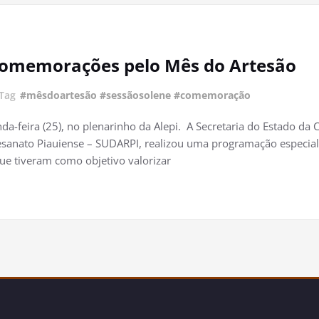
 comemorações pelo Mês do Artesão
Tag
#mêsdoartesão #sessãosolene #comemoração
-feira (25), no plenarinho da Alepi. A Secretaria do Estado da 
sanato Piauiense – SUDARPI, realizou uma programação especial
ue tiveram como objetivo valorizar