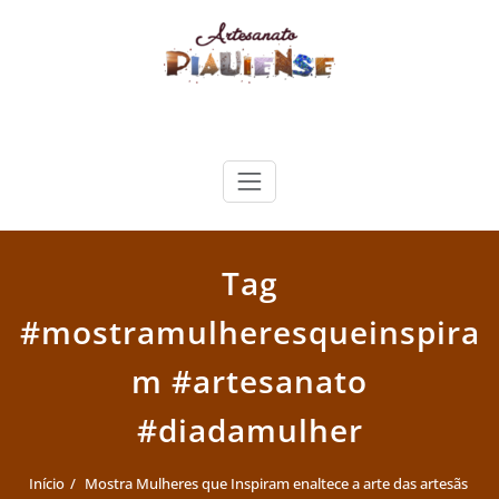
Skip
to
content
Artesanato Piauiense
Tag
#mostramulheresqueinspira
m #artesanato
#diadamulher
Início
Mostra Mulheres que Inspiram enaltece a arte das artesãs