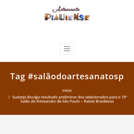
Skip
to
content
Artesanato Piauiense
Tag #salãodoartesanatosp
Início
Sudarpi divulga resultado preliminar dos selecionados para o 19º
Salão de Artesanato de São Paulo – Raízes Brasileiras