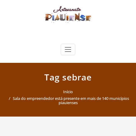
Skip
to
content
Artesanato Piauiense
Tag sebrae
Início
Sala do empreendedor está presente em mais de 140 municípios
piauienses