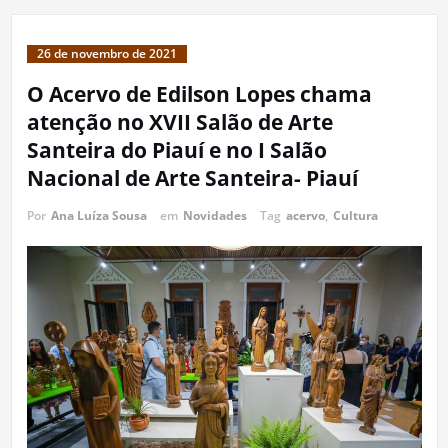
26 de novembro de 2021
O Acervo de Edilson Lopes chama
atenção no XVII Salão de Arte
Santeira do Piauí e no I Salão
Nacional de Arte Santeira- Piauí
Por
Ana Luíza Sousa
em
Novidades
Tag
acervo
,
Cultura