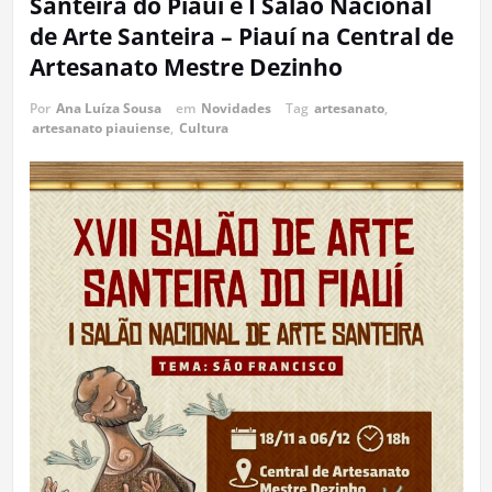
Santeira do Piauí e I Salão Nacional
de Arte Santeira – Piauí na Central de
Artesanato Mestre Dezinho
Por
Ana Luíza Sousa
em
Novidades
Tag
artesanato
,
artesanato piauiense
,
Cultura