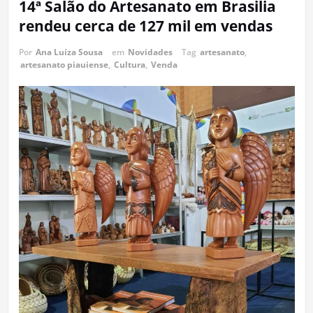
14ª Salão do Artesanato em Brasilia
rendeu cerca de 127 mil em vendas
Por
Ana Luíza Sousa
em
Novidades
Tag
artesanato
,
artesanato piauiense
,
Cultura
,
Venda