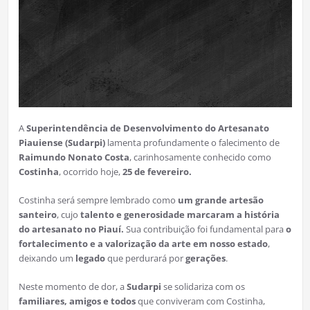
A
Superintendência de Desenvolvimento do Artesanato
Piauiense (Sudarpi)
lamenta profundamente o falecimento de
Raimundo Nonato Costa
, carinhosamente conhecido como
Costinha
, ocorrido hoje,
25 de fevereiro.
Costinha será sempre lembrado como
um grande artesão
santeiro
, cujo
talento e generosidade marcaram a história
do artesanato no Piauí.
Sua contribuição foi fundamental para
o
fortalecimento e a valorização da arte em nosso estado
,
deixando um
legado
que perdurará por
gerações
.
Neste momento de dor, a
Sudarpi
se solidariza com os
familiares, amigos e todos
que conviveram com Costinha,