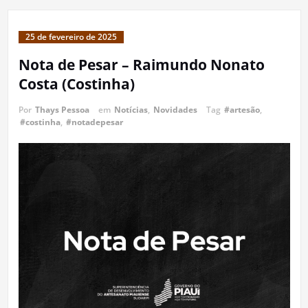
25 de fevereiro de 2025
Nota de Pesar – Raimundo Nonato
Costa (Costinha)
Por
Thays Pessoa
em
Notícias
,
Novidades
Tag
#artesão
,
#costinha
,
#notadepesar