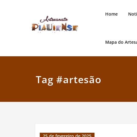
Skip
to
Home
Notí
content
Mapa do Artes
Artesanato Piauiense
Tag #artesão
25 de fevereiro de 2025