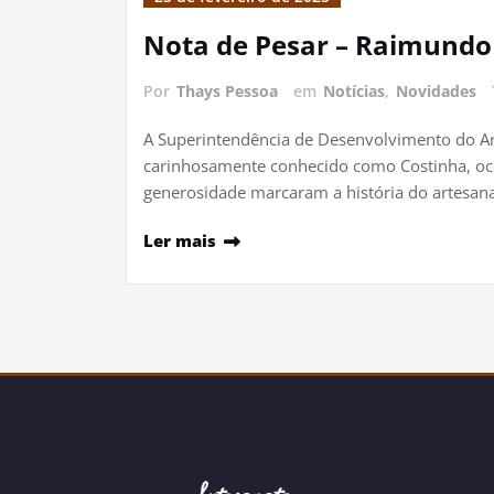
Nota de Pesar – Raimundo
Por
Thays Pessoa
em
Notícias
,
Novidades
A Superintendência de Desenvolvimento do Ar
carinhosamente conhecido como Costinha, ocor
generosidade marcaram a história do artesanat
Ler mais