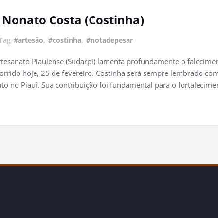
 Nonato Costa (Costinha)
Tag
#artesão
,
#costinha
,
#notadepesar
tesanato Piauiense (Sudarpi) lamenta profundamente o falecim
rido hoje, 25 de fevereiro. Costinha será sempre lembrado como
o no Piauí. Sua contribuição foi fundamental para o fortalecimen