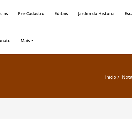
cias
Pré-Cadastro
Editais
Jardim da História
Esc
anato
Mais
Início
Nota