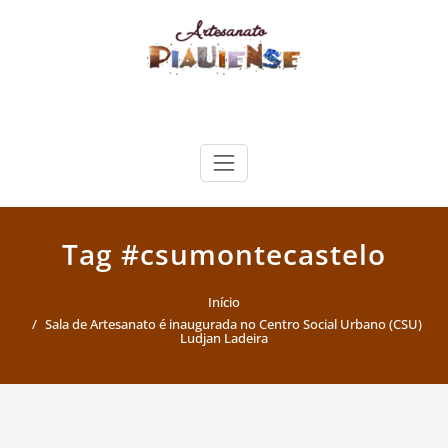
Skip
to
content
Artesanato Piauiense
Tag #csumontecastelo
Início
Sala de Artesanato é inaugurada no Centro Social Urbano (CSU)
Ludjan Ladeira