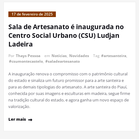
17 de fevereiro de 2025
Sala de Artesanato é inaugurada no
Centro Social Urbano (CSU) Ludjan
Ladeira
Por
Thays Pessoa
em
Notícias
,
Novidades
Tag
#artesanteira
,
#csumontecastelo
,
#saladeartesanato
A inauguração renova o compromisso com o patrimônio cultural
do estado e sinaliza um futuro promissor para a arte santeira e
para as demais tipologias do artesanato. A arte santeira do Piauí,
conhecida por suas imagens e esculturas em madeira, segue firme
na tradição cultural do estado, e agora ganha um novo espaço de
valorização.
Ler mais