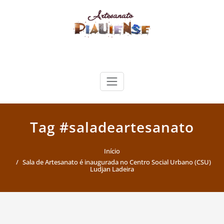
Skip
to
content
Artesanato Piauiense
Tag #saladeartesanato
Início
Sala de Artesanato é inaugurada no Centro Social Urbano (CSU)
Ludjan Ladeira