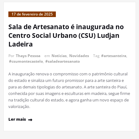
17 de fevereiro de 2025
Sala de Artesanato é inaugurada no
Centro Social Urbano (CSU) Ludjan
Ladeira
Por
Thays Pessoa
em
Notícias
,
Novidades
Tag
#artesanteira
,
#csumontecastelo
,
#saladeartesanato
A inauguração renova o compromisso com o patrimônio cultural
do estado e sinaliza um futuro promissor para a arte santeira e
para as demais tipologias do artesanato. A arte santeira do Piauí,
conhecida por suas imagens e esculturas em madeira, segue firme
na tradição cultural do estado, e agora ganha um novo espaço de
valorização.
Ler mais