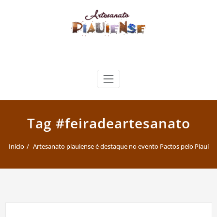
Skip
to
content
Artesanato Piauiense
Tag #feiradeartesanato
Início
Artesanato piauiense é destaque no evento Pactos pelo Piauí