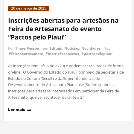
20 de março de 2025
Inscrições abertas para artesãos na
Feira de Artesanato do evento
“Pactos pelo Piauí”
Por
Thays Pessoa
em
Editais
,
Notícias
,
Novidades
Tag
#feiradeartesanato
,
#inscriçõesabertas
,
#pactospelopiauí
As inscrições têm início hoje (20) e podem ser realizadas de forma
on-line. O Governo do Estado do Piauí, por meio da Secretaria de
Estado da Cultura (Secult) e da Superintendência de
Desenvolvimento do Artesanato Piauiense (Sudarpi), abre as
inscrições para artesãos interessados em participar da Feira de
Artesanato, que vai acontecer durante a 2ª
Ler mais