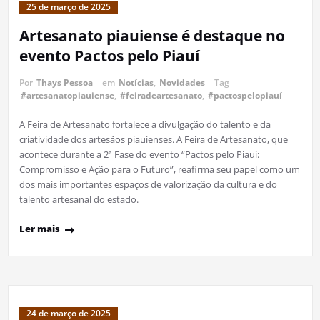
25 de março de 2025
Artesanato piauiense é destaque no
evento Pactos pelo Piauí
Por
Thays Pessoa
em
Notícias
,
Novidades
Tag
#artesanatopiauiense
,
#feiradeartesanato
,
#pactospelopiauí
A Feira de Artesanato fortalece a divulgação do talento e da
criatividade dos artesãos piauienses. A Feira de Artesanato, que
acontece durante a 2ª Fase do evento “Pactos pelo Piauí:
Compromisso e Ação para o Futuro”, reafirma seu papel como um
dos mais importantes espaços de valorização da cultura e do
talento artesanal do estado.
Ler mais
24 de março de 2025