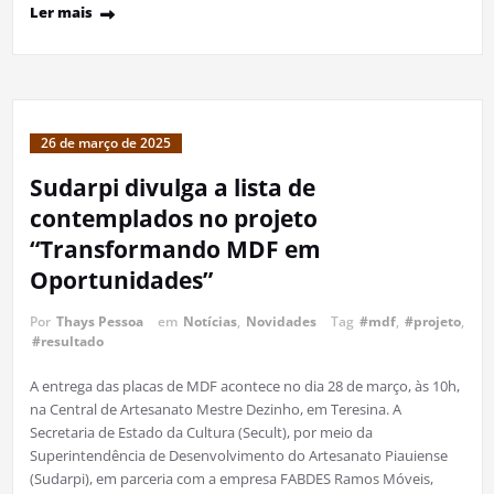
Ler mais
26 de março de 2025
Sudarpi divulga a lista de
contemplados no projeto
“Transformando MDF em
Oportunidades”
Por
Thays Pessoa
em
Notícias
,
Novidades
Tag
#mdf
,
#projeto
,
#resultado
A entrega das placas de MDF acontece no dia 28 de março, às 10h,
na Central de Artesanato Mestre Dezinho, em Teresina. A
Secretaria de Estado da Cultura (Secult), por meio da
Superintendência de Desenvolvimento do Artesanato Piauiense
(Sudarpi), em parceria com a empresa FABDES Ramos Móveis,