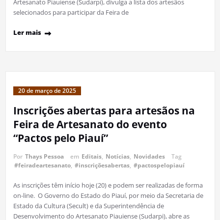
Artesanato Piauiense (Sudarpi), divulga a lista dos artesãos
selecionados para participar da Feira de
Ler mais
20 de março de 2025
Inscrições abertas para artesãos na
Feira de Artesanato do evento
“Pactos pelo Piauí”
Por
Thays Pessoa
em
Editais
,
Notícias
,
Novidades
Tag
#feiradeartesanato
,
#inscriçõesabertas
,
#pactospelopiauí
As inscrições têm início hoje (20) e podem ser realizadas de forma
on-line. O Governo do Estado do Piauí, por meio da Secretaria de
Estado da Cultura (Secult) e da Superintendência de
Desenvolvimento do Artesanato Piauiense (Sudarpi), abre as