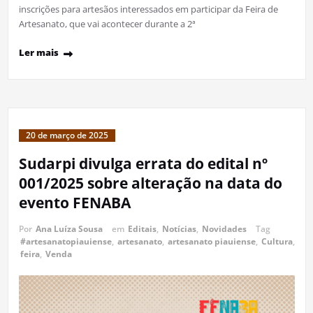
inscrições para artesãos interessados em participar da Feira de
Artesanato, que vai acontecer durante a 2ª
Ler mais
20 de março de 2025
Sudarpi divulga errata do edital nº
001/2025 sobre alteração na data do
evento FENABA
Por
Ana Luíza Sousa
em
Editais
,
Notícias
,
Novidades
Tag
#artesanatopiauiense
,
artesanato
,
artesanato piauiense
,
Cultura
,
feira
,
Venda