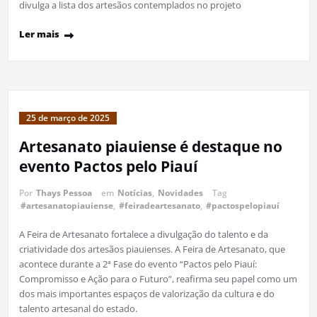
divulga a lista dos artesãos contemplados no projeto
Ler mais
25 de março de 2025
Artesanato piauiense é destaque no
evento Pactos pelo Piauí
Por
Thays Pessoa
em
Notícias
,
Novidades
Tag
#artesanatopiauiense
,
#feiradeartesanato
,
#pactospelopiauí
A Feira de Artesanato fortalece a divulgação do talento e da
criatividade dos artesãos piauienses. A Feira de Artesanato, que
acontece durante a 2ª Fase do evento “Pactos pelo Piauí:
Compromisso e Ação para o Futuro”, reafirma seu papel como um
dos mais importantes espaços de valorização da cultura e do
talento artesanal do estado.