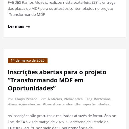
FABDES Ramos Móveis, realizou nesta sexta-feira (28) a entrega
das placas de MDF para os artesãos contemplados no projeto
“Transformando MDF
Ler mais
14 de março de 2025
Inscrições abertas para o projeto
“Transformando MDF em
Oportunidades”
Por
Thays Pessoa
em
Notícias
,
Novidades
Tag
#artesãos
,
#inscriçõesabertas
,
#transformandomdfemoportunidades
As inscrições são gratuitas e realizadas através de formulário on-
line, de 14 a 20 de março de 2025. A Secretaria de Estado da
Cultura (Secult), por meio da Superintendência de