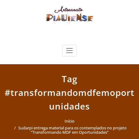
Skip
to
content
Artesanato Piauiense
Tag
#transformandomdfemoport
unidades
Início
Sudarpi entrega material para os contemplados no projeto
“Transformando MDF em Oportunidades”