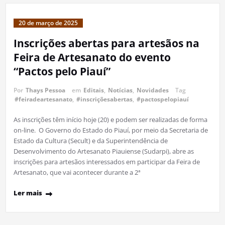
20 de março de 2025
Inscrições abertas para artesãos na
Feira de Artesanato do evento
“Pactos pelo Piauí”
Por
Thays Pessoa
em
Editais
,
Notícias
,
Novidades
Tag
#feiradeartesanato
,
#inscriçõesabertas
,
#pactospelopiauí
As inscrições têm início hoje (20) e podem ser realizadas de forma
on-line. O Governo do Estado do Piauí, por meio da Secretaria de
Estado da Cultura (Secult) e da Superintendência de
Desenvolvimento do Artesanato Piauiense (Sudarpi), abre as
inscrições para artesãos interessados em participar da Feira de
Artesanato, que vai acontecer durante a 2ª
Ler mais