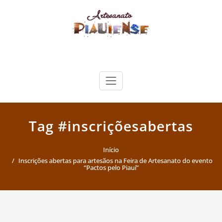
Skip
to
content
Artesanato Piauiense
Tag #inscriçõesabertas
Início
Inscrições abertas para artesãos na Feira de Artesanato do evento
“Pactos pelo Piauí”