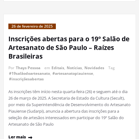
26 de fevereiro de 2025
Inscrições abertas para o 19º Salão de
Artesanato de São Paulo – Raízes
Brasileiras
Por
Thays Pessoa
em
Editais
,
Notícias
,
Novidades
Tag
#19salãodoartesanato
,
#artesanatopiauiense
,
#inscriçõesabertas
As inscrições têm início nesta quarta-feira (26) e seguem até o dia
26 de março de 2025. A Secretaria de Estado da Cultura (Secult),
por meio da Superintendência de Desenvolvimento do Artesanato
Piauiense (Sudarpi), anuncia a abertura das inscrições para a
seleção de artesãos interessados em participar do 19º Salão do
Artesanato de São Paulo
Ler mais